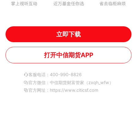
立即下载
打开中信期货APP
客服电话：400-990-8826
官方微信：中信期货财富管家（zxqh_wfw）
官方网址：https://www.citicsf.com